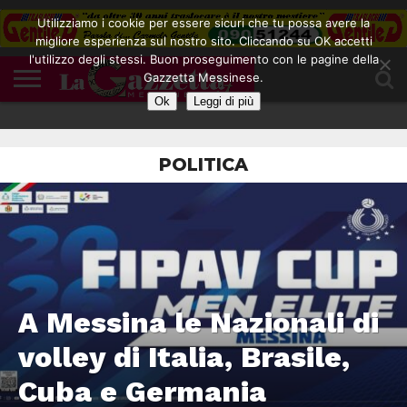
Utilizziamo i cookie per essere sicuri che tu possa avere la
migliore esperienza sul nostro sito. Cliccando su OK accetti
l'utilizzo degli stessi. Buon proseguimento con le pagine della
CONTATTI
Gazzetta Messinese.
COOKIE
DIVENTA
HOME
NOTE
POLICY
BLOGGER
LEGALI
Ok
Leggi di più
POLITICA
A Messina le Nazionali di
volley di Italia, Brasile,
Cuba e Germania