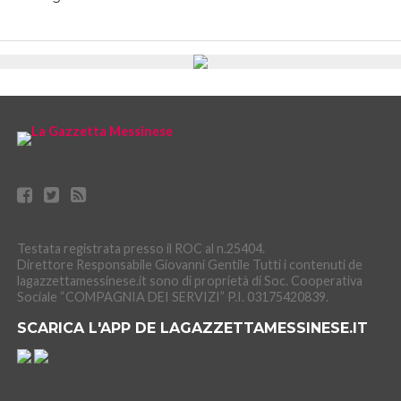
Testata registrata presso il ROC al n.25404.
Direttore Responsabile Giovanni Gentile Tutti i contenuti de
lagazzettamessinese.it sono di proprietà di Soc. Cooperativa
Sociale “COMPAGNIA DEI SERVIZI” P.I. 03175420839.
SCARICA L'APP DE LAGAZZETTAMESSINESE.IT