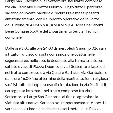
Largo San Giacomo; via I Settembre, nel tratto compreso
tra via Garibaldi e Piazza Duomo. Lungo tutto il percorso
saranno collocate barriere di sicurezza e mezzi pesanti
antisfondamento, con il supporto operativo delle Forze
dell’Ordine, di ATM S.p.A., AMAM S.p.A., Messina Servizi
Bene Comune S.p.A. e del Dipartimento Servizi Tecnici
comunale.
Dalle ore 8.00 alle ore 24.00 di mercoledì 3 giugno 026 sarà
istituito il divieto di sosta con rimozione coatta nelle
seguenti aree: nello spazio destinato alla fermata autobus
sul lato ovest di Piazza Duomo; in via I Settembre, lato sud,
nel tratto compreso tra via Cesare Battisti e via Garibaldi; e
dalle ore 16.00 fino al termine della manifestazione religiosa
sarà istituito il doppio senso di circolazione in via Garibaldi,
carreggiata lato mare, nel tratto compreso tra via I
Settembre e Largo San Giacomo, al fine di agevolare la
viabilità alternativa. Saranno poi temporaneamente aperti i
varchi con la rimozione dei dissuasori metallici in Piazza