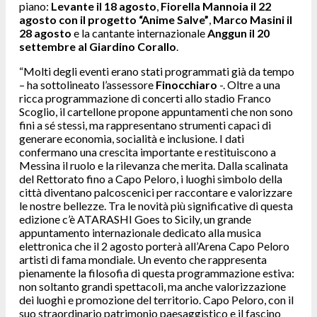
piano:
Levante il 18 agosto
,
Fiorella Mannoia il 22
agosto con il progetto “Anime Salve”
,
Marco Masini il
28 agosto
e la cantante internazionale
Anggun il 20
settembre al Giardino Corallo
.
“Molti degli eventi erano stati programmati già da tempo
– ha sottolineato l’assessore
Finocchiaro
-. Oltre a una
ricca programmazione di concerti allo stadio Franco
Scoglio, il cartellone propone appuntamenti che non sono
fini a sé stessi, ma rappresentano strumenti capaci di
generare economia, socialità e inclusione. I dati
confermano una crescita importante e restituiscono a
Messina il ruolo e la rilevanza che merita. Dalla scalinata
del Rettorato fino a Capo Peloro, i luoghi simbolo della
città diventano palcoscenici per raccontare e valorizzare
le nostre bellezze. Tra le novità più significative di questa
edizione c’è ATARASHI Goes to Sicily, un grande
appuntamento internazionale dedicato alla musica
elettronica che il 2 agosto porterà all’Arena Capo Peloro
artisti di fama mondiale. Un evento che rappresenta
pienamente la filosofia di questa programmazione estiva:
non soltanto grandi spettacoli, ma anche valorizzazione
dei luoghi e promozione del territorio. Capo Peloro, con il
suo straordinario patrimonio paesaggistico e il fascino