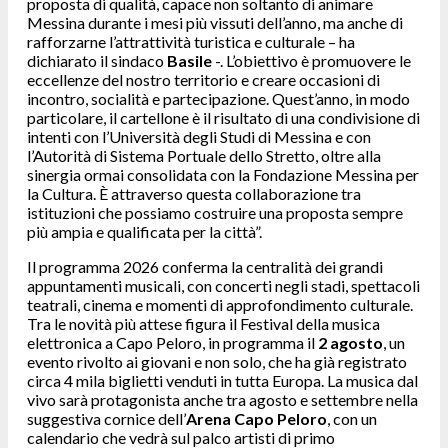
proposta di qualità, capace non soltanto di animare
Messina durante i mesi più vissuti dell’anno, ma anche di
rafforzarne l’attrattività turistica e culturale – ha
dichiarato il sindaco
Basile
-. L’obiettivo è promuovere le
eccellenze del nostro territorio e creare occasioni di
incontro, socialità e partecipazione. Quest’anno, in modo
particolare, il cartellone è il risultato di una condivisione di
intenti con l’Università degli Studi di Messina e con
l’Autorità di Sistema Portuale dello Stretto, oltre alla
sinergia ormai consolidata con la Fondazione Messina per
la Cultura. È attraverso questa collaborazione tra
istituzioni che possiamo costruire una proposta sempre
più ampia e qualificata per la città”.
Il programma 2026 conferma la centralità dei grandi
appuntamenti musicali, con concerti negli stadi, spettacoli
teatrali, cinema e momenti di approfondimento culturale.
Tra le novità più attese figura il Festival della musica
elettronica a Capo Peloro, in programma il
2 agosto
, un
evento rivolto ai giovani e non solo, che ha già registrato
circa 4 mila biglietti venduti in tutta Europa. La musica dal
vivo sarà protagonista anche tra agosto e settembre nella
suggestiva cornice dell’
Arena Capo Peloro
, con un
calendario che vedrà sul palco artisti di primo