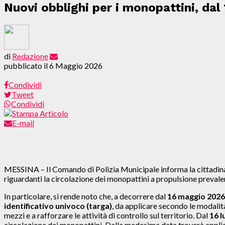
Nuovi obblighi per i monopattini, dal
di
Redazione
pubblicato il
6 Maggio 2026
Condividi
Tweet
Condividi
E-mail
MESSINA – Il Comando di Polizia Municipale informa la cittadinanz
riguardanti la circolazione dei monopattini a propulsione prevale
In particolare, si rende noto che, a decorrere dal
16 maggio 2026
identificativo univoco (targa)
, da applicare secondo le modalità
mezzi e a rafforzare le attività di controllo sul territorio. Dal
16 l
circolazione dei monopattini. Dalla medesima data troverà applicazi