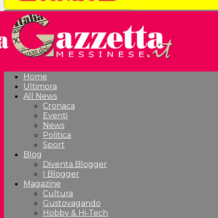
Home
Ultimora
All News
Cronaca
Eventi
News
Politica
Sport
Blog
Diventa Blogger
I Blogger
Magazine
Cultura
Gustovagando
Hobby & Hi-Tech