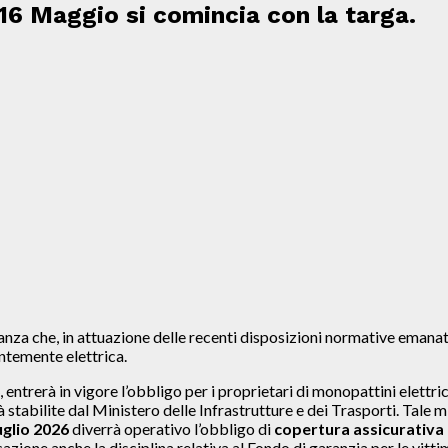
 16 Maggio si comincia con la targa.
a che, in attuazione delle recenti disposizioni normative emanate a
ntemente elettrica.
, entrerà in vigore l’obbligo per i proprietari di monopattini elettri
 stabilite dal Ministero delle Infrastrutture e dei Trasporti. Tale m
uglio 2026
diverrà operativo l’obbligo di
copertura assicurativa p
one anche la disciplina relativa al Fondo di garanzia per le vittime 