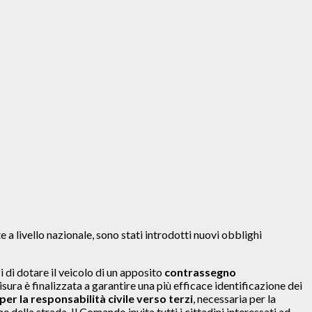
 livello nazionale, sono stati introdotti nuovi obblighi
ci di dotare il veicolo di un apposito
contrassegno
isura è finalizzata a garantire una più efficace identificazione dei
er la responsabilità civile verso terzi
, necessaria per la
della strada. Il Comando invita tutti i cittadini interessati ad