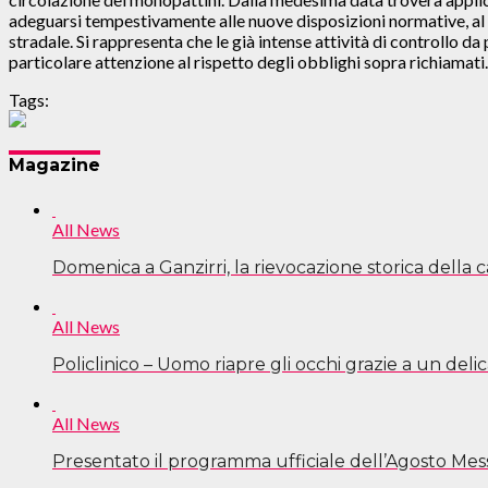
adeguarsi tempestivamente alle nuove disposizioni normative, al fi
stradale. Si rappresenta che le già intense attività di controllo 
particolare attenzione al rispetto degli obblighi sopra richiamati.
Tags:
Navigazione
Magazine
articoli
All News
Domenica a Ganzirri, la rievocazione storica della 
All News
Policlinico – Uomo riapre gli occhi grazie a un deli
All News
Presentato il programma ufficiale dell’Agosto Mes