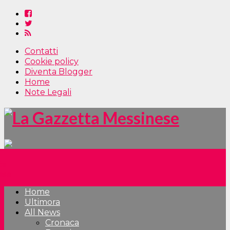
Contatti
Cookie policy
Diventa Blogger
Home
Note Legali
Home
Ultimora
All News
Cronaca