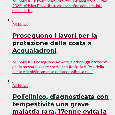
MESSINA – Il tour “Max Forever – Gli anni d’oro – Stadi
2026” di Max Pezzali arriva a Messina con due date,
mercoledì...
All News
Proseguono i lavori per la
protezione della costa a
Acqualadroni
MESSINA – Proseguono ad Acqualadroni gli interventi
per la messa in sicurezza del territorio, la difesa della
costa e il miglioramento dell’accessibilità del...
All News
Policlinico, diagnosticata con
tempestività una grave
malattia rara, 17enne evita la