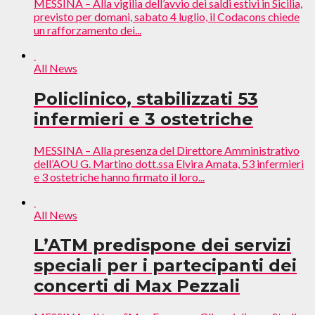
MESSINA – Alla vigilia dell’avvio dei saldi estivi in Sicilia,
previsto per domani, sabato 4 luglio, il Codacons chiede
un rafforzamento dei...
All News
Policlinico, stabilizzati 53
infermieri e 3 ostetriche
MESSINA – Alla presenza del Direttore Amministrativo
dell’AOU G. Martino dott.ssa Elvira Amata, 53 infermieri
e 3 ostetriche hanno firmato il loro...
All News
L’ATM predispone dei servizi
speciali per i partecipanti dei
concerti di Max Pezzali