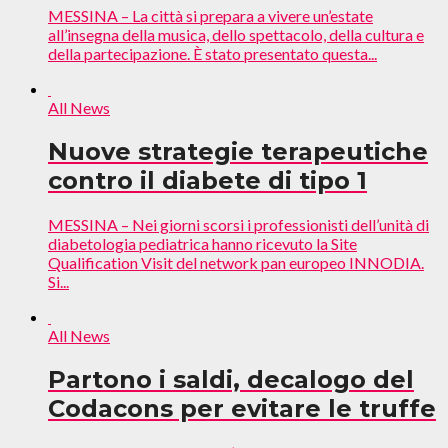
MESSINA – La città si prepara a vivere un’estate
all’insegna della musica, dello spettacolo, della cultura e
della partecipazione. È stato presentato questa...
All News
Nuove strategie terapeutiche
contro il diabete di tipo 1
MESSINA – Nei giorni scorsi i professionisti dell’unità di
diabetologia pediatrica hanno ricevuto la Site
Qualification Visit del network pan europeo INNODIA.
Si...
All News
Partono i saldi, decalogo del
Codacons per evitare le truffe