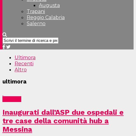
Augusta
Trapani
Reggio Calabria
Salerno
Ultimora
Recenti
Altro
ultimora
All News
Inaugurati dall’ASP due ospedali e
tre case della comunità hub a
Messina