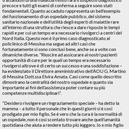
precoce e tutti gli esami di conferma a seguire sono stati
fondamentali. Quanto accaduto rappresenta un bell’esempio
del funzionamento di un ospedale pubblico, del sistema
sanitario nazionale e dell’utilità degli esperti di malattie rare
all’interno di una struttura che riesce a dare risposte in tempi
rapidi e per cui un tempo era necessario rivolgerci a centri del
Nord Italia. Questo non è il primo caso diagnosticato al
policlinico di Messina ma segue ad altri casi che
fortunatamente si sono conclusi bene, anche se a volte con
dinamiche diverse. “Riuscire ad assicurare ai nostri pazienti
opportunità di cure per le quali un tempo era necessario
rivolgersi altrove è di certo un successo e una soddisfazione –
ha evidenziato il Direttore amministrativo dell’AOU G. Martino
di Messina Dott.ssa Elvira Amata. Casi come quello descritto
dimostrano la centralità del nostro ospedale e quanto sia
importante ai fini dell’assistenza poter contare su più
competenze multidisciplinari”.
“Desidero rivolgere un ringraziamento speciale – ha detto la
mamma – a tutto il personale che in questi giorni si è così
prodigato per mio figlio. Se è vero che la cura è la normalità di
un ospedale, non è così scontato trovare anche quell’umanità
quotidiana che aiuta a rendere tutto più leggero. Io e mio figlio