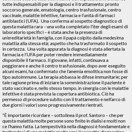
tutte indispensabili per la diagnosi e il trattamento: pronto
soccorso generale, ematologia, centro trasfusionale, centro
vaccinale, malattie infettive, farmacia e l’unità di farmaci
antiblastici (UFA). Una conferma al sospetto diagnostico di
questa malattia rara – una volta completato l’iter degli esami di
laboratorio specifici – è stata anche la presenza di
un’ereditarietà in famiglia, con il papà colpito dalla medesima
malattia alla stessa età; aspetto che ha trasformato il sospetto
in certezza. Una volta appurata la diagnosi è stata allertata la
farmacia e l’UFA per poter rendere immediatamente
disponibile il farmaco. Il giovane, infatti, continuava a
peggiorare e anche il centro trasfusionale, dopo aver eseguito
alcuni esami, ha confermato che l’anemia emolitica non fosse di
tipo autoimmune. La terapia abbassa le difese immunitarie; per
tale ragione prima di iniziare la somministrazione il paziente è
stato vaccinato e, nello stesso tempo, in sinergia con le malattie
infettive è stata prevista la copertura antibiotica. Ciò ha
permesso di procedure subito con il trattamento e nell’arco di
due giorni i valori sono progressivamente rientrati.
“È importante ricordare – sottolinea il prof. Santoro – che per
questa malattia molte persone sono finite in dialisi e molti non
ce l’hanno fatta. La tempestività nella diagnosi è fondamentale e
trattandosi di una malattia molto rara il sospetto diagnostico