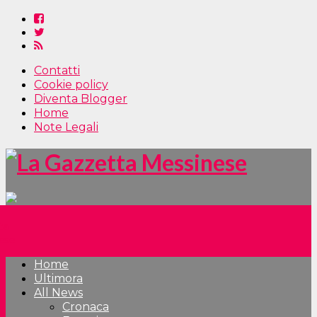
Contatti
Cookie policy
Diventa Blogger
Home
Note Legali
Home
Ultimora
All News
Cronaca