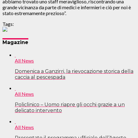
abbiamo trovato uno staff meraviglioso, riscontrando una
grande vicinanza da parte di medici e infermieri e ciò per noi è
stato estremamente prezioso”.
Tags:
Navigazione
Magazine
articoli
All News
Domenica a Ganzirri, la rievocazione storica della
caccia al pescespada
All News
Policlinico – Uomo riapre gli occhi grazie a un
delicato intervento
All News
Presentato il programma ufficiale dell’Agosto