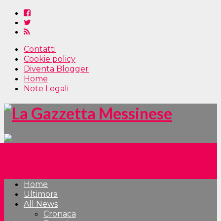
Contatti
Cookie policy
Diventa Blogger
Home
Note Legali
Home
Ultimora
All News
Cronaca