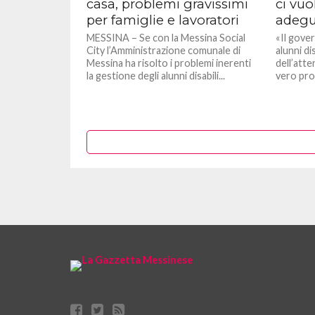
casa, problemi gravissimi
ci vuo
per famiglie e lavoratori
adegu
MESSINA – Se con la Messina Social
«Il gove
City l’Amministrazione comunale di
alunni di
Messina ha risolto i problemi inerenti
dell’atte
la gestione degli alunni disabili...
vero proc