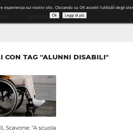
ore esperienza sul nostro sito. Cliccando su OK accetti l'utilizzo degli
Ok
Leggi di più
ZINE
|
NETWORK
I CON TAG "ALUNNI DISABILI"
li, Scavone: “A scuola