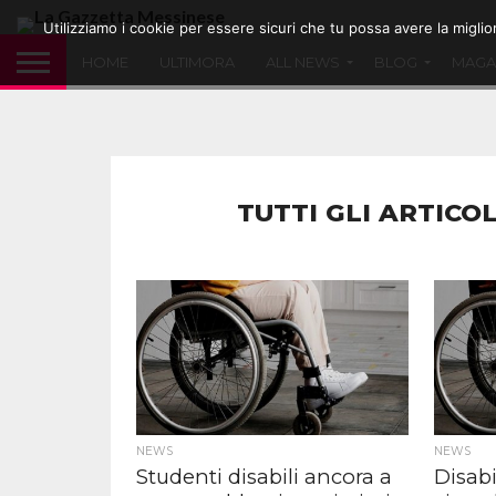
Utilizziamo i cookie per essere sicuri che tu possa avere la migli
HOME
ULTIMORA
ALL NEWS
BLOG
MAGA
TUTTI GLI ARTICOL
NEWS
NEWS
Studenti disabili ancora a
Disabi