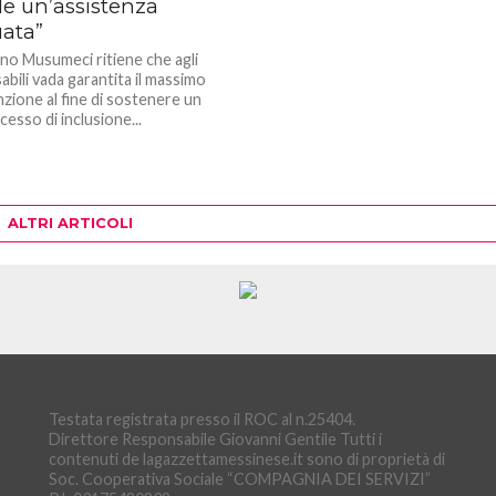
le un’assistenza
ata”
rno Musumeci ritiene che agli
sabili vada garantita il massimo
nzione al fine di sostenere un
esso di inclusione...
ALTRI ARTICOLI
Testata registrata presso il ROC al n.25404.
Direttore Responsabile Giovanni Gentile Tutti i
contenuti de lagazzettamessinese.it sono di proprietà di
Soc. Cooperativa Sociale “COMPAGNIA DEI SERVIZI”