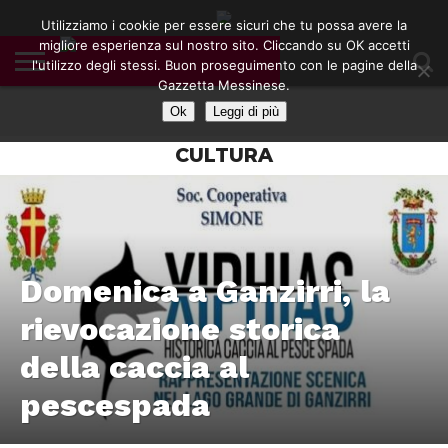
Utilizziamo i cookie per essere sicuri che tu possa avere la
migliore esperienza sul nostro sito. Cliccando su OK accetti
l'utilizzo degli stessi. Buon proseguimento con le pagine della
CONTATTI
Gazzetta Messinese.
COOKIE
DIVENTA
HOME
NOTE
POLICY
BLOGGER
LEGALI
Ok
Leggi di più
CULTURA
Domenica a Ganzirri, la
rievocazione storica
della caccia al
pescespada