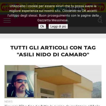
Utilizziamo i cookie per essere sicuri che tu possa avere la
migliore esperienza sul nostro sito. Cliccando su OK accetti
l'utilizzo degli stessi. Buon proseguimento con le pagine della
CONTATTI
Gazzetta Messinese.
COOKIE
DIVENTA
HOME
NOTE
POLICY
BLOGGER
LEGALI
Ok
Leggi di più
TUTTI GLI ARTICOLI CON TAG
"ASILI NIDO DI CAMARO"
NEWS