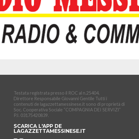
Testata registrata presso il ROC al n.25404.
Direttore Responsabile Giovanni Gentile Tutti i
contenuti de lagazzettamessinese.it sono di proprietà di
Soc. Cooperativa Sociale “COMPAGNIA DEI SERVIZI”
P.I. 03175420839.
SCARICA L'APP DE
LAGAZZETTAMESSINESE.IT