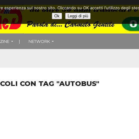
ore esperienza sul nostro sito. Cliccando su OK accetti l'utilizzo degli
Ok
Leggi di più
ZINE
|
NETWORK
ICOLI CON TAG "AUTOBUS"