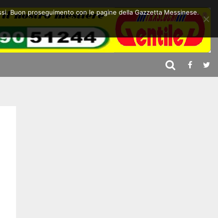
 stessi. Buon proseguimento con le pagine della Gazzetta Messinese.