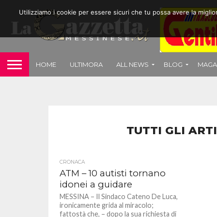
Utilizziamo i cookie per essere sicuri che tu possa avere la migli
HOME
ULTIMORA
ALL NEWS
BLOG
MAGA
TUTTI GLI ART
CRONACA
ATM – 10 autisti tornano
idonei a guidare
MESSINA – Il Sindaco Cateno De Luca,
ironicamente grida al miracolo;
fattostà che, – dopo la sua richiesta di