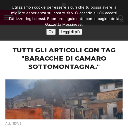
Utilizziamo i cookie per essere sicuri che tu possa avere la
migliore esperienza sul nostro sito. Cliccando su OK accetti
l'utilizzo degli stessi. Buon proseguimento con le pagine della
CONTATTI
Gazzetta Messinese.
COOKIE
DIVENTA
HOME
NOTE
POLICY
BLOGGER
LEGALI
Ok
Leggi di più
TUTTI GLI ARTICOLI CON TAG
"BARACCHE DI CAMARO
SOTTOMONTAGNA."
ALL NEWS