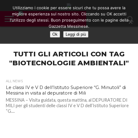
Utilizziamo i cookie per essere sicuri che tu possa avere la
migliore esperienza sul nostro sito. Cliccando su OK accetti
l'utilizzo degli stessi. Buon proseguimento con le pagine della
CONTATTI
Gazzetta Messinese.
COOKIE
DIVENTA
HOME
NOTE
POLICY
BLOGGER
LEGALI
Ok
Leggi di più
TUTTI GLI ARTICOLI CON TAG
"BIOTECNOLOGIE AMBIENTALI"
ALL NEWS
Le classi IV e V D dell’Istituto Superiore “G. Minutoli” di
Messina in visita al depuratore di Mili
MESSINA – Visita guidata, questa mattina, al DEPURATORE DI
MILI per gli studenti delle classi IV e V D dell’Istituto Superiore
“G....