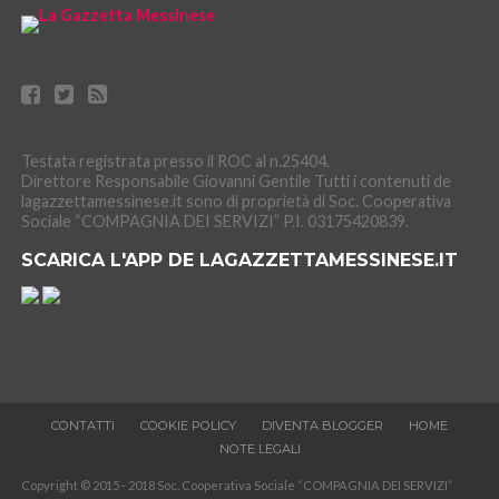
Testata registrata presso il ROC al n.25404.
Direttore Responsabile Giovanni Gentile Tutti i contenuti de
lagazzettamessinese.it sono di proprietà di Soc. Cooperativa
Sociale “COMPAGNIA DEI SERVIZI” P.I. 03175420839.
SCARICA L'APP DE LAGAZZETTAMESSINESE.IT
CONTATTI
COOKIE POLICY
DIVENTA BLOGGER
HOME
NOTE LEGALI
Copyright © 2015 - 2018 Soc. Cooperativa Sociale “COMPAGNIA DEI SERVIZI”