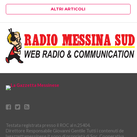
ALTRI ARTICOLI
Testata registrata presso il ROC al n.25404.
Direttore Responsabile Giovanni Gentile Tutti i contenuti de
lagazzettamessinese.it sono di proprietà di Soc. Cooperativa