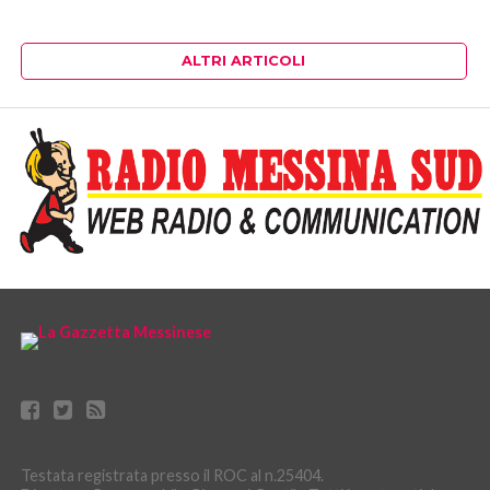
ALTRI ARTICOLI
Testata registrata presso il ROC al n.25404.