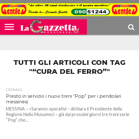
CONTATTI
COOKIE
DIVENTA
HOME
NOTE
POLICY
BLOGGER
LEGALI
TUTTI GLI ARTICOLI CON TAG
"“CURA DEL FERRO”"
CRONACA
Presto in servizio i nuovi treni “Pop” per i pendolari
messinesi
MESSINA – «Saranno operativi – dichiara il Presidente della
Regione Nello Musumeci – già dai prossimi giorni tre treni serie
“Pop” che...