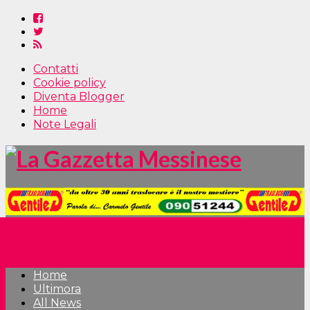
Contatti
Cookie policy
Diventa Blogger
Home
Note Legali
Home
Ultimora
All News