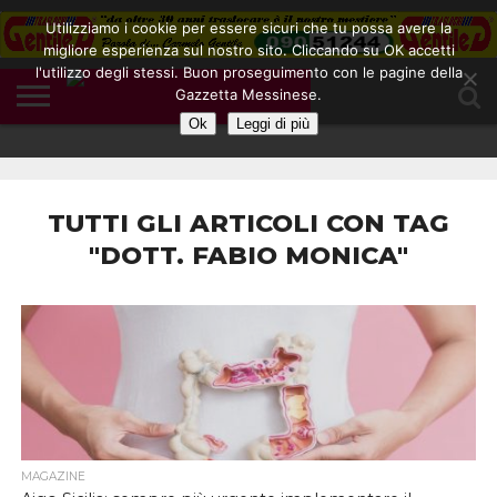
Utilizziamo i cookie per essere sicuri che tu possa avere la
migliore esperienza sul nostro sito. Cliccando su OK accetti
l'utilizzo degli stessi. Buon proseguimento con le pagine della
CONTATTI
Gazzetta Messinese.
COOKIE
DIVENTA
HOME
NOTE
POLICY
BLOGGER
LEGALI
Ok
Leggi di più
TUTTI GLI ARTICOLI CON TAG
"DOTT. FABIO MONICA"
MAGAZINE