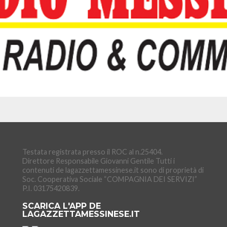
Testata registrata presso il ROC al n.25404.
Direttore Responsabile Giovanni Gentile Tutti i
contenuti de lagazzettamessinese.it sono di proprietà di
Soc. Cooperativa Sociale “COMPAGNIA DEI SERVIZI”
P.I. 03175420839.
SCARICA L'APP DE
LAGAZZETTAMESSINESE.IT