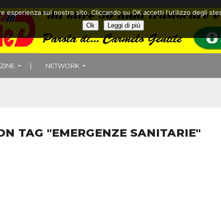
ore esperienza sul nostro sito. Cliccando su OK accetti l'utilizzo degli
Ok
Leggi di più
ZINE
|
NETWORK
CON TAG "EMERGENZE SANITARIE"