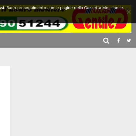
 stessi. Buon proseguimento con le pagine della Gazzetta Messinese.