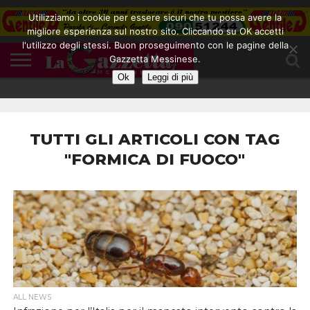
Utilizziamo i cookie per essere sicuri che tu possa avere la
migliore esperienza sul nostro sito. Cliccando su OK accetti
l'utilizzo degli stessi. Buon proseguimento con le pagine della
CONTATTI
Gazzetta Messinese.
COOKIE
DIVENTA
HOME
NOTE
POLICY
BLOGGER
LEGALI
Ok
Leggi di più
TUTTI GLI ARTICOLI CON TAG
"FORMICA DI FUOCO"
ALL NEWS