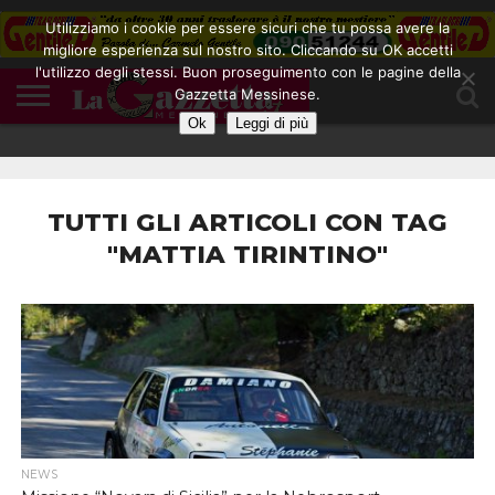
Utilizziamo i cookie per essere sicuri che tu possa avere la
migliore esperienza sul nostro sito. Cliccando su OK accetti
l'utilizzo degli stessi. Buon proseguimento con le pagine della
CONTATTI
Gazzetta Messinese.
COOKIE
DIVENTA
HOME
NOTE
POLICY
BLOGGER
LEGALI
Ok
Leggi di più
TUTTI GLI ARTICOLI CON TAG
"MATTIA TIRINTINO"
NEWS