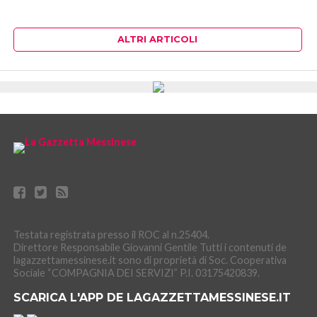
ALTRI ARTICOLI
Testata registrata presso il ROC al n.25404.
Direttore Responsabile Giovanni Gentile Tutti i contenuti de
lagazzettamessinese.it sono di proprietà di Soc. Cooperativa
Sociale “COMPAGNIA DEI SERVIZI” P.I. 03175420839.
SCARICA L'APP DE LAGAZZETTAMESSINESE.IT