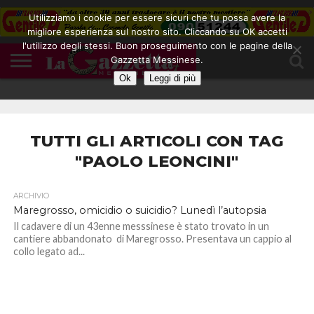
Utilizziamo i cookie per essere sicuri che tu possa avere la
migliore esperienza sul nostro sito. Cliccando su OK accetti
l'utilizzo degli stessi. Buon proseguimento con le pagine della
CONTATTI
Gazzetta Messinese.
COOKIE
DIVENTA
HOME
NOTE
POLICY
BLOGGER
LEGALI
Ok
Leggi di più
TUTTI GLI ARTICOLI CON TAG
"PAOLO LEONCINI"
ARCHIVIO
Maregrosso, omicidio o suicidio? Lunedì l’autopsia
Il cadavere di un 43enne messsinese è stato trovato in un
cantiere abbandonato di Maregrosso. Presentava un cappio al
collo legato ad...