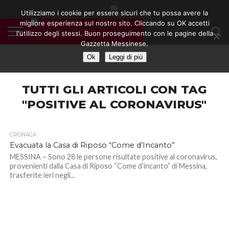
Utilizziamo i cookie per essere sicuri che tu possa avere la
migliore esperienza sul nostro sito. Cliccando su OK accetti
l'utilizzo degli stessi. Buon proseguimento con le pagine della
CONTATTI
Gazzetta Messinese.
COOKIE
DIVENTA
HOME
NOTE
POLICY
BLOGGER
LEGALI
Ok
Leggi di più
TUTTI GLI ARTICOLI CON TAG
"POSITIVE AL CORONAVIRUS"
CRONACA
Evacuata la Casa di Riposo “Come d’Incanto”
MESSINA – Sono 28 le persone risultate positive al coronavirus,
provenienti dalla Casa di Riposo “Come d’incanto” di Messina,
trasferite ieri negli...