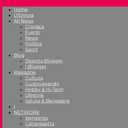
Home
Ultimora
All News
Cronaca
Eventi
News
Politica
Sport
Blog
Diventa Blogger
I Blogger
Magazine
Cultura
Gustovagando
Hobby & Hi-Tech
Lifestyle
Salute & Benessere
|
NETWORK
Agrigento
Caltanissetta