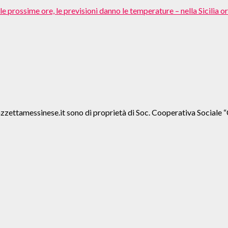
 prossime ore, le previsioni danno le temperature – nella Sicilia ori
agazzettamessinese.it sono di proprietà di Soc. Cooperativa Soc