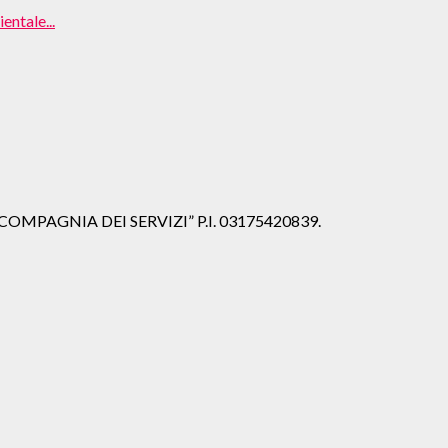
entale...
iale “COMPAGNIA DEI SERVIZI” P.I. 03175420839.