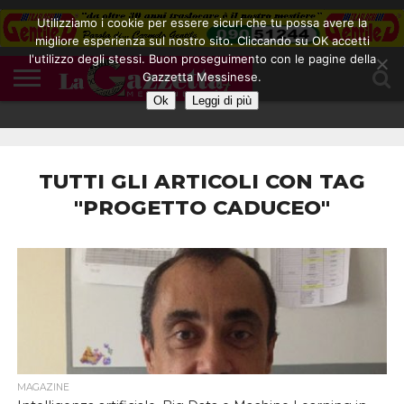
Utilizziamo i cookie per essere sicuri che tu possa avere la
migliore esperienza sul nostro sito. Cliccando su OK accetti
l'utilizzo degli stessi. Buon proseguimento con le pagine della
CONTATTI
Gazzetta Messinese.
COOKIE
DIVENTA
HOME
NOTE
POLICY
BLOGGER
LEGALI
Ok
Leggi di più
TUTTI GLI ARTICOLI CON TAG
"PROGETTO CADUCEO"
MAGAZINE