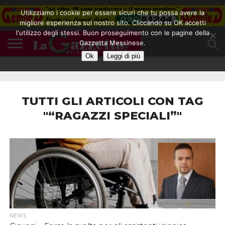
Utilizziamo i cookie per essere sicuri che tu possa avere la
migliore esperienza sul nostro sito. Cliccando su OK accetti
l'utilizzo degli stessi. Buon proseguimento con le pagine della
CONTATTI
Gazzetta Messinese.
COOKIE
DIVENTA
HOME
NOTE
POLICY
BLOGGER
LEGALI
Ok
Leggi di più
TUTTI GLI ARTICOLI CON TAG
"“RAGAZZI SPECIALI”"
NEWS