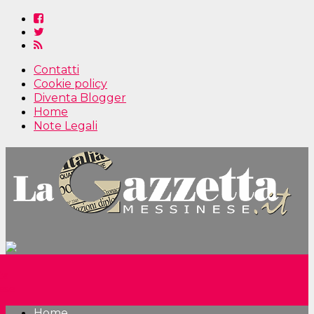
Contatti
Cookie policy
Diventa Blogger
Home
Note Legali
Home