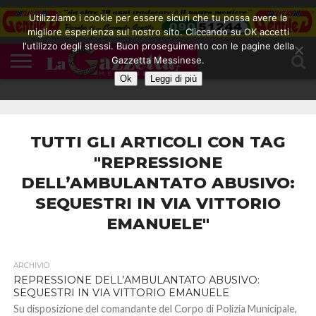
Utilizziamo i cookie per essere sicuri che tu possa avere la
migliore esperienza sul nostro sito. Cliccando su OK accetti
l'utilizzo degli stessi. Buon proseguimento con le pagine della
CONTATTI
Gazzetta Messinese.
COOKIE
DIVENTA
HOME
NOTE
POLICY
BLOGGER
LEGALI
Ok
Leggi di più
TUTTI GLI ARTICOLI CON TAG
"REPRESSIONE
DELL’AMBULANTATO ABUSIVO:
SEQUESTRI IN VIA VITTORIO
EMANUELE"
ARCHIVIO
REPRESSIONE DELL’AMBULANTATO ABUSIVO:
SEQUESTRI IN VIA VITTORIO EMANUELE
Su disposizione del comandante del Corpo di Polizia Municipale,