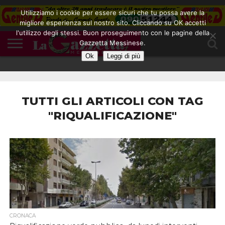
Utilizziamo i cookie per essere sicuri che tu possa avere la
migliore esperienza sul nostro sito. Cliccando su OK accetti
l'utilizzo degli stessi. Buon proseguimento con le pagine della
CONTATTI
Gazzetta Messinese.
COOKIE
DIVENTA
HOME
NOTE
POLICY
BLOGGER
LEGALI
Ok
Leggi di più
TUTTI GLI ARTICOLI CON TAG
"RIQUALIFICAZIONE"
CRONACA