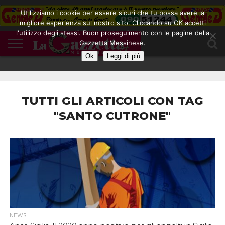
Utilizziamo i cookie per essere sicuri che tu possa avere la
migliore esperienza sul nostro sito. Cliccando su OK accetti
l'utilizzo degli stessi. Buon proseguimento con le pagine della
CONTATTI
Gazzetta Messinese.
COOKIE
DIVENTA
HOME
NOTE
POLICY
BLOGGER
LEGALI
Ok
Leggi di più
TUTTI GLI ARTICOLI CON TAG
"SANTO CUTRONE"
NEWS