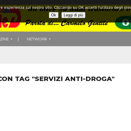
ore esperienza sul nostro sito. Cliccando su OK accetti l'utilizzo degli
Ok
Leggi di più
ZINE
|
NETWORK
 CON TAG "SERVIZI ANTI-DROGA"