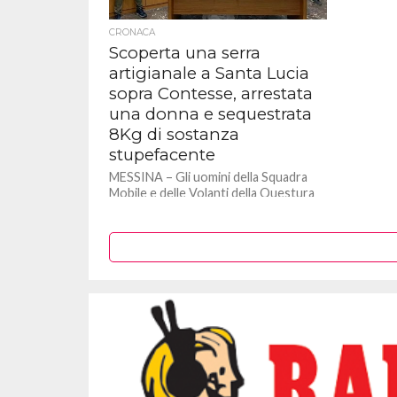
CRONACA
Scoperta una serra
artigianale a Santa Lucia
sopra Contesse, arrestata
una donna e sequestrata
8Kg di sostanza
stupefacente
MESSINA – Gli uomini della Squadra
Mobile e delle Volanti della Questura
di Messina, nella serata di sabato
scorso hanno arrestato una...