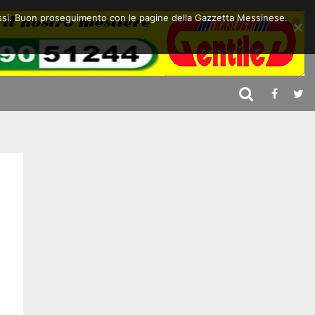
 stessi. Buon proseguimento con le pagine della Gazzetta Messinese.