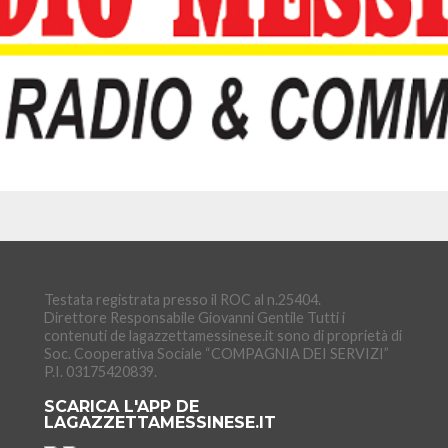
Testata registrata presso il ROC al n.25404.
Direttore Responsabile Giovanni Gentile Tutti i
contenuti de lagazzettamessinese.it sono di proprietà di
Soc. Cooperativa Sociale “COMPAGNIA DEI SERVIZI”
P.I. 03175420839.
SCARICA L'APP DE
LAGAZZETTAMESSINESE.IT