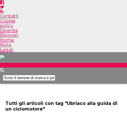
Contatti
Cookie
policy
Diventa
Blogger
Home
Note
Legali
Tutti gli articoli con tag "Ubriaco alla guida di
un ciclomotore"