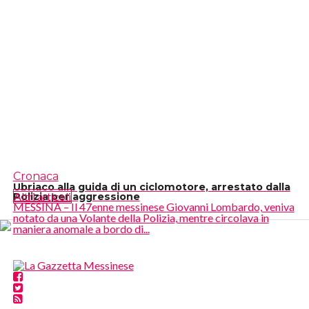
Cronaca
Ubriaco alla guida di un ciclomotore, arrestato dalla
Altri articoli
Polizia per aggressione
MESSINA – Il 47enne messinese Giovanni Lombardo, veniva
notato da una Volante della Polizia, mentre circolava in
maniera anomale a bordo di...