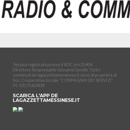
Testata registrata presso il ROC al n.25404.
Direttore Responsabile Giovanni Gentile Tutti i
contenuti de lagazzettamessinese.it sono di proprietà di
Soc. Cooperativa Sociale “COMPAGNIA DEI SERVIZI”
P.I. 03175420839.
SCARICA L'APP DE
LAGAZZETTAMESSINESE.IT