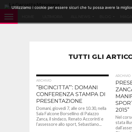
Utilizziamo i cookie per essere sicuri che tu possa avere la migli
HOME
ULTIMORA
ALL NEWS
BLOG
MAGA
TUTTI GLI ARTIC
ARCHIVIO
ARCHIVIO
PRES
”BICINCITTA”’: DOMANI
ZANC
CONFERENZA STAMPA DI
MANI
PRESENTAZIONE
SPORT
Domani, giovedì 7, alle ore 10.30, nella
2015”
Sala Falcone Borsellino di Palazzo
Nel cors
Zanca, il sindaco, Renato Accorinti e
stata ill
l’assessore allo sport, Sebastiano...
dall’ass