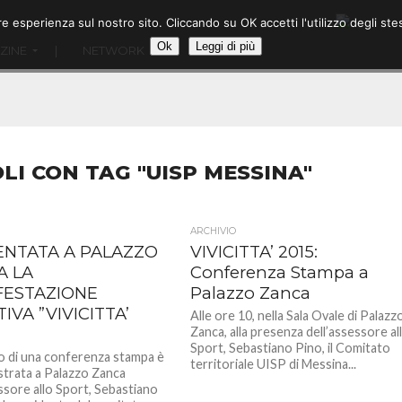
ore esperienza sul nostro sito. Cliccando su OK accetti l'utilizzo degli
Ok
Leggi di più
ZINE
|
NETWORK
OLI CON TAG "UISP MESSINA"
ARCHIVIO
ENTATA A PALAZZO
VIVICITTA’ 2015:
A LA
Conferenza Stampa a
FESTAZIONE
Palazzo Zanca
IVA ”VIVICITTA’
Alle ore 10, nella Sala Ovale di Palazz
Zanca, alla presenza dell’assessore al
Sport, Sebastiano Pino, il Comitato
o di una conferenza stampa è
territoriale UISP di Messina...
ustrata a Palazzo Zanca
essore allo Sport, Sebastiano