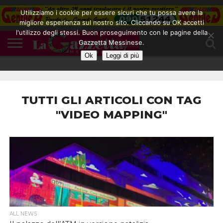
Utilizziamo i cookie per essere sicuri che tu possa avere la
migliore esperienza sul nostro sito. Cliccando su OK accetti
l'utilizzo degli stessi. Buon proseguimento con le pagine della
CONTATTI
Gazzetta Messinese.
COOKIE
DIVENTA
HOME
NOTE
POLICY
BLOGGER
LEGALI
Ok
Leggi di più
TUTTI GLI ARTICOLI CON TAG
"VIDEO MAPPING"
ALL NEWS