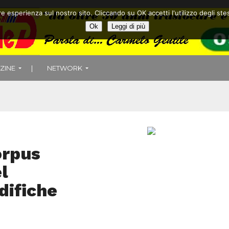
ore esperienza sul nostro sito. Cliccando su OK accetti l'utilizzo degli
Ok
Leggi di più
ZINE
|
NETWORK
orpus
l
difiche