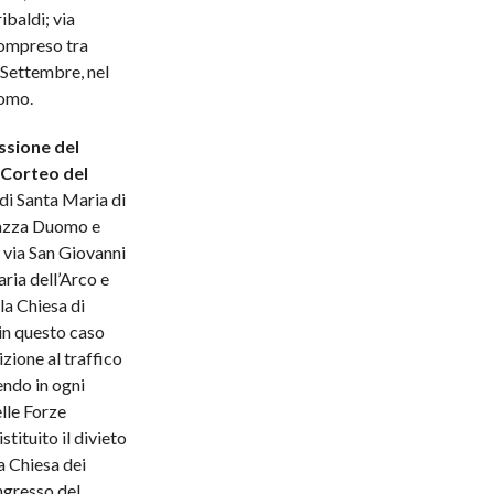
ibaldi; via
compreso tra
I Settembre, nel
uomo.
ssione del
Corteo del
 di Santa Maria di
piazza Duomo e
, via San Giovanni
ria dell’Arco e
la Chiesa di
in questo caso
zione al traffico
endo in ogni
lle Forze
stituito il divieto
a Chiesa dei
ingresso del