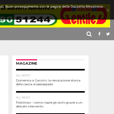
 stessi. Buon proseguimento con le pagine della Gazzetta Messinese.
MAGAZINE
ALL NEWS
Domenica a Ganzirri, la rievocazione storica
della caccia al pescespada
ALL NEWS
Policlinico – Uomo riapre gli occhi grazie a un
delicato intervento