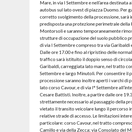
Mare, in via I Settembre e nell’area destinata a
autobus sul lato ovest di piazza Duomo. Per ga
corretto svolgimento della processione, sarà i
predisposta una protezione perimetrale della 
Montorsoli e saranno temporaneamente rimossi
strutture di occupazione del suolo pubblico pr
di via I Settembre compreso tra via Garibaldi
Dalle ore 17.00 e fino al ripristino delle normal
traffico sarà istituito il doppio senso di circola
Garibaldi, carreggiata lato mare, nel tratto co
Settembre e largo Minutoli. Per consentire il 
processione saranno inoltre aperti i varchi di
lato corso Cavour, e di via I° Settembre all’int
Cesare Battisti. Inoltre, a partire dalle ore 19.
strettamente necessario al passaggio della pr
vietato il transito veicolare lungo il percorso i
relative strade di accesso. Le limitazioni inter
particolare: corso Cavour, nel tratto compreso
Camillo e via della Zecca; via Consolato del Ma