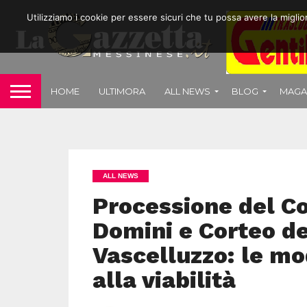
Utilizziamo i cookie per essere sicuri che tu possa avere la migli
HOME
ULTIMORA
ALL NEWS
BLOG
MAGA
ALL NEWS
Processione del C
Domini e Corteo de
Vascelluzzo: le mo
alla viabilità