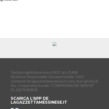
Testata registrata presso il ROC al n.25404.
Direttore Responsabile Giovanni Gentile Tutti i
contenuti de lagazzettamessinese.it sono di proprietà di
Soc. Cooperativa Sociale “COMPAGNIA DEI SERVIZI”
P.I. 03175420839.
SCARICA L'APP DE
LAGAZZETTAMESSINESE.IT