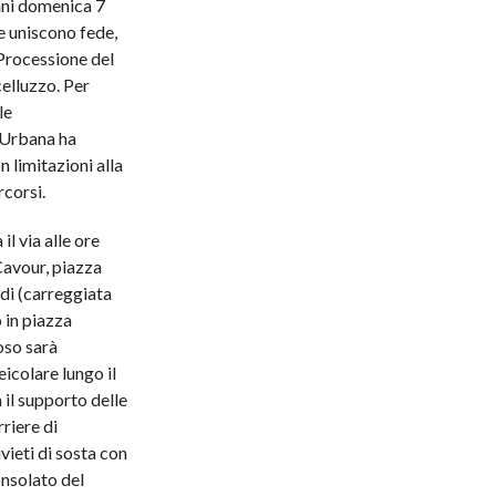
ni domenica 7
 uniscono fede,
 Processione del
elluzzo. Per
le
 Urbana ha
n limitazioni alla
rcorsi.
il via alle ore
avour, piazza
di (carreggiata
 in piazza
oso sarà
icolare lungo il
 il supporto delle
rriere di
vieti di sosta con
onsolato del