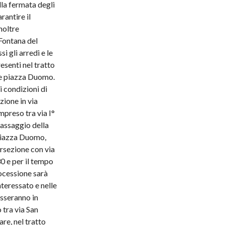
lla fermata degli
rantire il
noltre
Fontana del
 gli arredi e le
esenti nel tratto
 e piazza Duomo.
i condizioni di
zione in via
mpreso tra via I°
passaggio della
 piazza Duomo,
ersezione con via
30 e per il tempo
ocessione sarà
nteressato e nelle
esseranno in
 tra via San
re, nel tratto