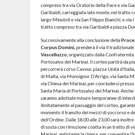
compreso tra via Oratorio della Pace e via Gar
Garibaldi, carreggiata lato monte, nel tratto 
largo Minutoli e via San Filippo Bianchi; e via 
tratto compreso tra via Garibaldi e piazza D
Successivamente alla conclusione della
Proce
Corpus Domini,
prenderà il via il tradizionale
Vascelluzzo
, organizzato dalla Confraternita
Portosalvo dei Marinai. Il corteo partirà da 
percorrerà corso Cavour, piazza Unità d’Italia
di Malta, via Monsignor D’Arrigo, via Santa Ma
via Chiesa dei Marinai, per concludersi presso 
Santa Maria di Portosalvo dei Marinai. Anche 
saranno adottate misure temporanee di interdi
limitatamente al passaggio del corteo, garant
momento il transito dei mezzi di soccorso e de
dell’Ordine. Dalle 18.00 alle 23.00 sarà inoltre i
di sosta con rimozione coatta in un tratto di vi
Marinai, antistante la chiesa, per consentire l’