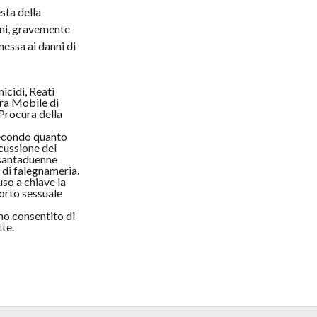
sta della
nni, gravemente
messa ai danni di
icidi, Reati
dra Mobile di
Procura della
Secondo quanto
scussione del
ssantaduenne
i di falegnameria.
uso a chiave la
orto sessuale
no consentito di
tte.