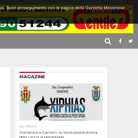
 stessi. Buon proseguimento con le pagine della Gazzetta Messinese.
MAGAZINE
ALL NEWS
Domenica a Ganzirri, la rievocazione storica
della caccia al pescespada