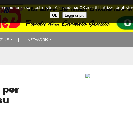
ore esperienza sul nostro sito. Cliccando su OK accetti l'utilizzo degli
Ok
Leggi di più
ZINE
|
NETWORK
 per
su