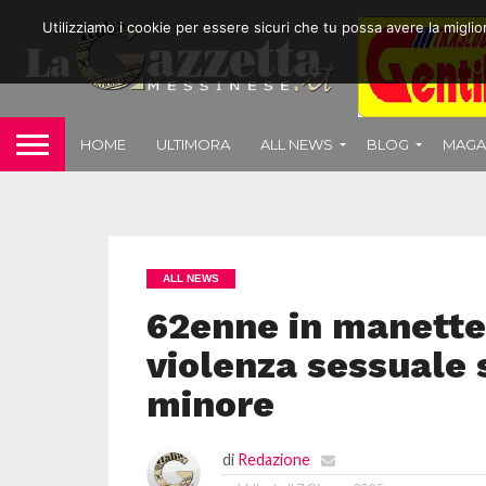
Utilizziamo i cookie per essere sicuri che tu possa avere la migli
HOME
ULTIMORA
ALL NEWS
BLOG
MAGA
ALL NEWS
62enne in manette
violenza sessuale 
minore
di
Redazione