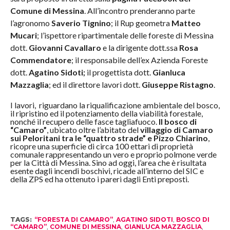
Comune di Messina
. All’incontro prenderanno parte
l’agronomo
Saverio Tignino
; il Rup geometra
Matteo
Mucari
; l’ispettore ripartimentale delle foreste di Messina
dott.
Giovanni Cavallaro
e la dirigente dott.ssa
Rosa
Commendatore
; il responsabile dell’ex Azienda Foreste
dott.
Agatino Sidoti;
il progettista dott.
Gianluca
Mazzaglia
; ed il direttore lavori dott.
Giuseppe Ristagno
.
I lavori, riguardano la riqualificazione ambientale del bosco,
il ripristino ed il potenziamento della viabilità forestale,
nonché il recupero delle fasce tagliafuoco.
Il bosco di
“Camaro”
, ubicato oltre l’abitato del
villaggio di Camaro
sui Peloritani tra le “quattro strade” e Pizzo Chiarino
,
ricopre una superficie di circa 100 ettari di proprietà
comunale rappresentando un vero e proprio polmone verde
per la Città di Messina. Sino ad oggi, l’area che è risultata
esente dagli incendi boschivi, ricade all’interno del SIC e
della ZPS ed ha ottenuto i pareri dagli Enti preposti.
TAGS:
“FORESTA DI CAMARO”
,
AGATINO SIDOTI
,
BOSCO DI
“CAMARO”
,
COMUNE DI MESSINA
,
GIANLUCA MAZZAGLIA
,