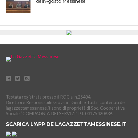
dell’Agosto Messinese
Testata registrata presso il ROC al n.25404.
Direttore Responsabile Giovanni Gentile Tutti i contenuti de
lagazzettamessinese.it sono di proprietà di Soc. Cooperativa
Sociale “COMPAGNIA DEI SERVIZI” P.I. 03175420839.
SCARICA L'APP DE LAGAZZETTAMESSINESE.IT