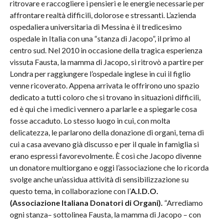
ritrovare e raccogliere i pensieri e le energie necessarie per
affrontare realtà difficili, dolorose e stressanti. L’azienda
ospedaliera universitaria di Messina è il tredicesimo
ospedale in Italia con una “stanza di Jacopo”, il primo al
centro sud. Nel 2010 in occasione della tragica esperienza
vissuta Fausta, la mamma di Jacopo, si ritrovò a partire per
Londra per raggiungere l’ospedale inglese in cui il figlio
venne ricoverato. Appena arrivata le offrirono uno spazio
dedicato a tutti coloro che si trovano in situazioni difficili,
ed è qui che i medici vennero a parlarle e a spiegarle cosa
fosse accaduto. Lo stesso luogo in cui, con molta
delicatezza, le parlarono della donazione di organi, tema di
cui a casa avevano già discusso e per il quale in famiglia si
erano espressi favorevolmente. È così che Jacopo divenne
un donatore multiorgano e oggi l’associazione che lo ricorda
svolge anche un’assidua attività di sensibilizzazione su
questo tema, in collaborazione con l’
A.I.D.O.
(Associazione Italiana Donatori di Organi).
“Arrediamo
ogni stanza– sottolinea Fausta, la mamma di Jacopo – con