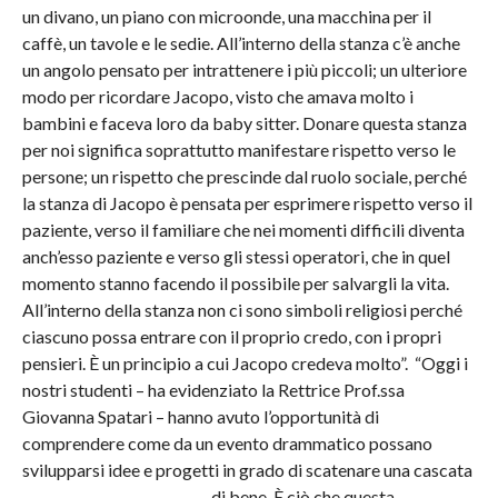
un divano, un piano con microonde, una macchina per il
caffè, un tavole e le sedie. All’interno della stanza c’è anche
un angolo pensato per intrattenere i più piccoli; un ulteriore
modo per ricordare Jacopo, visto che amava molto i
bambini e faceva loro da baby sitter. Donare questa stanza
per noi significa soprattutto manifestare rispetto verso le
persone; un rispetto che prescinde dal ruolo sociale, perché
la stanza di Jacopo è pensata per esprimere rispetto verso il
paziente, verso il familiare che nei momenti difficili diventa
anch’esso paziente e verso gli stessi operatori, che in quel
momento stanno facendo il possibile per salvargli la vita.
All’interno della stanza non ci sono simboli religiosi perché
ciascuno possa entrare con il proprio credo, con i propri
pensieri. È un principio a cui Jacopo credeva molto”. “Oggi i
nostri studenti – ha evidenziato la Rettrice Prof.ssa
Giovanna Spatari – hanno avuto l’opportunità di
comprendere come da un evento drammatico possano
svilupparsi idee e progetti in grado di scatena
re una cascata
di bene. È ciò che questa