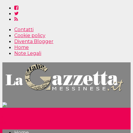
Contatti
Cookie policy
Diventa Blogger
Home
Note Legali
Home