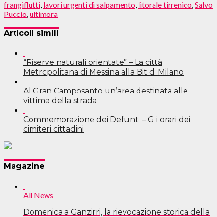
frangiflutti
,
lavori urgenti di salpamento
,
litorale tirrenico
,
Salvo
Puccio
,
ultimora
Articoli simili
“Riserve naturali orientate” – La città
Metropolitana di Messina alla Bit di Milano
Al Gran Camposanto un’area destinata alle
vittime della strada
Commemorazione dei Defunti – Gli orari dei
cimiteri cittadini
Navigazione
Magazine
articoli
All News
Domenica a Ganzirri, la rievocazione storica della