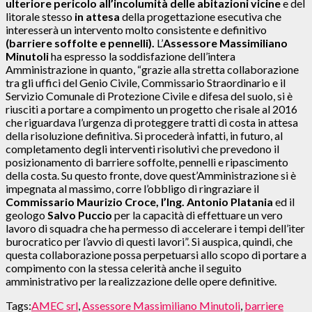
ulteriore pericolo all’incolumità delle abitazioni vicine
e del
litorale stesso
in attesa
della progettazione esecutiva che
interesserà un intervento molto consistente e definitivo
(barriere soffolte e pennelli).
L’
Assessore Massimiliano
Minutoli
ha espresso la soddisfazione dell’intera
Amministrazione in quanto, “grazie alla stretta collaborazione
tra gli uffici del Genio Civile, Commissario Straordinario e il
Servizio Comunale di Protezione Civile e difesa del suolo, si è
riusciti a portare a compimento un progetto che risale al 2016
che riguardava l’urgenza di proteggere tratti di costa in attesa
della risoluzione definitiva. Si procederà infatti, in futuro, al
completamento degli interventi risolutivi che prevedono il
posizionamento di barriere soffolte, pennelli e ripascimento
della costa. Su questo fronte, dove quest’Amministrazione si è
impegnata al massimo, corre l’obbligo di ringraziare il
Commissario Maurizio Croce, l’Ing. Antonio Platania
ed il
geologo
Salvo Puccio
per la capacità di effettuare un vero
lavoro di squadra che ha permesso di accelerare i tempi dell’iter
burocratico per l’avvio di questi lavori”. Si auspica, quindi, che
questa collaborazione possa perpetuarsi allo scopo di portare a
compimento con la stessa celerità anche il seguito
amministrativo per la realizzazione delle opere definitive.
Tags:
AMEC srl
,
Assessore Massimiliano Minutoli
,
barriere