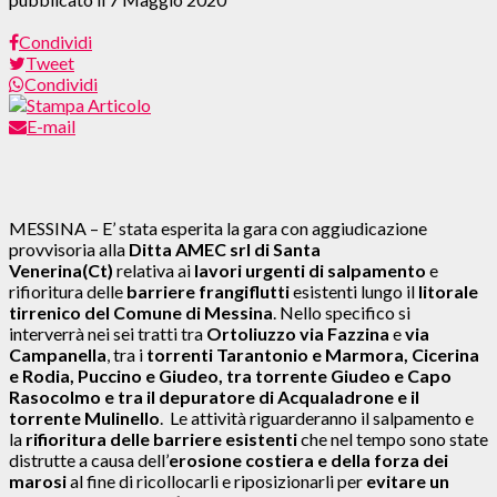
Condividi
Tweet
Condividi
E-mail
MESSINA – E’ stata esperita la gara con aggiudicazione
provvisoria alla
Ditta AMEC srl di Santa
Venerina(Ct)
relativa ai
lavori urgenti di salpamento
e
rifioritura delle
barriere frangiflutti
esistenti lungo il
litorale
tirrenico del Comune di Messina
. Nello specifico si
inte
rverrà nei sei tratti tra
Ortoliuzzo via Fazzina
e
via
Campanella
, tra i
torrenti Tarantonio e Marmora, Cicerina
e Rodia, Puccino e Giudeo, tra torrente Giudeo e Capo
Rasocolmo e tra il depuratore di Acqualadrone e il
torrente Mulinello
. Le attività riguarderanno il salpamento e
la
rifioritura delle barriere esistenti
che nel tempo sono state
distrutte a causa dell’
erosione costiera e della forza dei
marosi
al fine di ricollocarli e riposizionarli per
evitare un