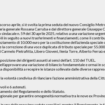
scorso aprile, si è svolta la prima seduta del nuovo Consiglio Metr
etaria generale Rossana Carruba e dal direttore generale Giuseppe
to sindacale n. 59 del 30 aprile 2025, relativo a una variazione urge
ili in seguito a nuovi trasferimenti e finanziamenti, come il contrib
 finanziamento di 10.000 euro per la costituzione dell’azienda speciale 
la correzione di una voce duplicata di tributo speciale per 55.000
i Carmelo Pietrafitta, Libero Gioveni, Ilenia Torre, Alberto Ferraù 
posizione dei dirigenti assunti ai sensi dell’art. 110 del TUEL.
 nell’approvare una variazione di bilancio fondamentale e ormai in 
a disponibilità a recepire le istanze sollevate dalle diverse rappre
 la volontà condivisa di rilanciare l’azione amministrativa della Citt
oli e 6 astenuti.
nzamento del Regolamento e dello Statuto.
egionale per garantire omogeneità normativa tra le nove ex Province 
 in una delle prossime sedute consiliari, mentre il Regolamento, in