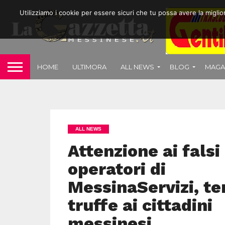
Utilizziamo i cookie per essere sicuri che tu possa avere la migli
HOME
ULTIMORA
ALL NEWS
BLOG
MAGA
ALL NEWS
Attenzione ai falsi
operatori di
MessinaServizi, t
truffe ai cittadini
messinesi