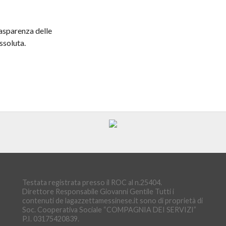
trasparenza delle
ssoluta.
Testata registrata presso il ROC al n.25404.
Direttore Responsabile Giovanni Gentile Tutti i
contenuti de lagazzettamessinese.it sono di proprietà di
Soc. Cooperativa Sociale “COMPAGNIA DEI SERVIZI”
P.I. 03175420839.