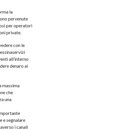
rma la
sono pervenute
osi per operatori
oni private.
 vedere con le
Messinaservizi
nti all’interno
edere denaro ai
la massima
one che
za una
importante
e e segnalare
verso i canali