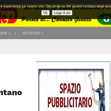
ore esperienza sul nostro sito. Cliccando su OK accetti l'utilizzo degli
Ok
Leggi di più
ZINE
|
NETWORK
entano