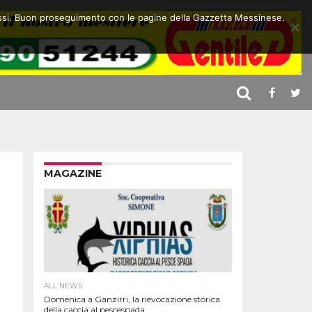
 stessi. Buon proseguimento con le pagine della Gazzetta Messinese.
MAGAZINE
ALL NEWS
Domenica a Ganzirri, la rievocazione storica
della caccia al pescespada