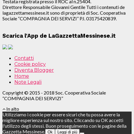
Testata registrata presso il ROC al n.25404.
Direttore Responsabile Giovanni Gentile Tutti i contenuti de
lagazzettamessinese.it sono di proprietà di Soc. Cooperativa
Sociale “COMPAGNIA DEI SERVIZI” P.I. 03175420839.
Scarica l'App de LaGazzettaMessinese.it
Contatti
Cookie policy
Diventa Blogger
Home
Note Legali
Copyright © 2015 - 2018 Soc. Cooperativa Sociale
“COMPAGNIA DEI SERVIZI”
In alto
Utilizziamo i cookie per essere sicuri che tu possa avere la
migliore esperienza sul nostro sito. Cliccando su OK accetti
l'utilizzo degli stessi. Buon proseguimento con le pagine della
Gazzetta Messinese.
Ok
Leggi di più