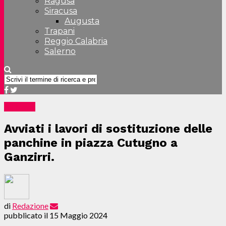
Ragusa
Siracusa
Augusta
Trapani
Reggio Calabria
Salerno
All News
Avviati i lavori di sostituzione delle
panchine in piazza Cutugno a
Ganzirri.
di
Redazione
pubblicato il
15 Maggio 2024