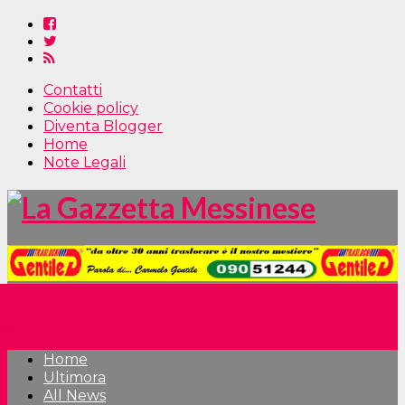
Contatti
Cookie policy
Diventa Blogger
Home
Note Legali
Home
Ultimora
All News