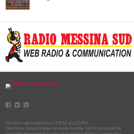
Testata registrata presso il ROC al n.25404.
Direttore Responsabile Giovanni Gentile Tutti i contenuti de
lagazzettamessinese.it sono di proprietà di Soc. Cooperativa