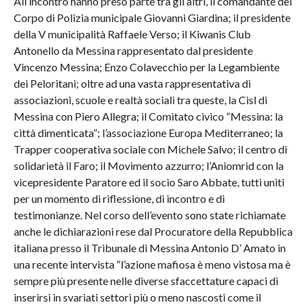
All’incontro hanno preso parte tra gli altri, il comandante del
Corpo di Polizia municipale Giovanni Giardina; il presidente
della V municipalità Raffaele Verso; il Kiwanis Club
Antonello da Messina rappresentato dal presidente
Vincenzo Messina; Enzo Colavecchio per la Legambiente
dei Peloritani; oltre ad una vasta rappresentativa di
associazioni, scuole e realtà sociali tra queste, la Cisl di
Messina con Piero Allegra; il Comitato civico “Messina: la
città dimenticata”; l’associazione Europa Mediterraneo; la
Trapper cooperativa sociale con Michele Salvo; il centro di
solidarietà il Faro; il Movimento azzurro; l’Aniomrid con la
vicepresidente Paratore ed il socio Saro Abbate, tutti uniti
per un momento di riflessione, di incontro e di
testimonianze. Nel corso dell’evento sono state richiamate
anche le dichiarazioni rese dal Procuratore della Repubblica
italiana presso il Tribunale di Messina Antonio D’ Amato in
una recente intervista “l’azione mafiosa è meno vistosa ma è
sempre più presente nelle diverse sfaccettature capaci di
inserirsi in svariati settori più o meno nascosti come il