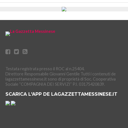
Testata registrata presso il ROC al n.25404.
Direttore Responsabile Giovanni Gentile Tutti i contenuti de
lagazzettamessinese.it sono di proprietà di Soc. Cooperativa
Sociale “COMPAGNIA DEI SERVIZI” P.I. 03175420839.
SCARICA L'APP DE LAGAZZETTAMESSINESE.IT