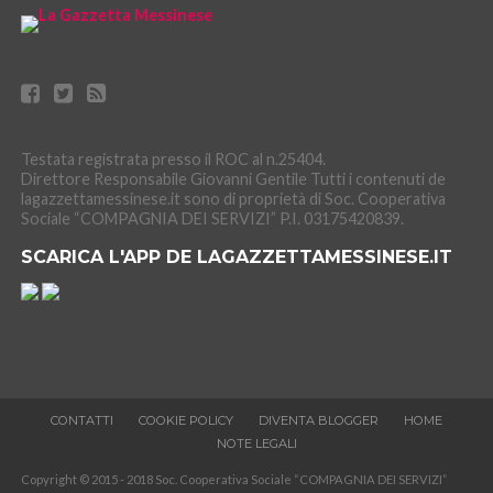
Testata registrata presso il ROC al n.25404.
Direttore Responsabile Giovanni Gentile Tutti i contenuti de
lagazzettamessinese.it sono di proprietà di Soc. Cooperativa
Sociale “COMPAGNIA DEI SERVIZI” P.I. 03175420839.
SCARICA L'APP DE LAGAZZETTAMESSINESE.IT
CONTATTI
COOKIE POLICY
DIVENTA BLOGGER
HOME
NOTE LEGALI
Copyright © 2015 - 2018 Soc. Cooperativa Sociale “COMPAGNIA DEI SERVIZI”