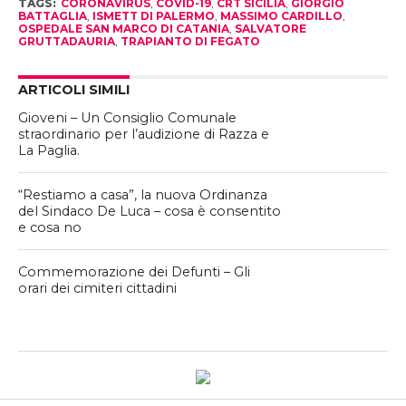
TAGS:
CORONAVIRUS
,
COVID-19
,
CRT SICILIA
,
GIORGIO
BATTAGLIA
,
ISMETT DI PALERMO
,
MASSIMO CARDILLO
,
OSPEDALE SAN MARCO DI CATANIA
,
SALVATORE
GRUTTADAURIA
,
TRAPIANTO DI FEGATO
ARTICOLI SIMILI
Gioveni – Un Consiglio Comunale
straordinario per l’audizione di Razza e
La Paglia.
“Restiamo a casa”, la nuova Ordinanza
del Sindaco De Luca – cosa è consentito
e cosa no
Commemorazione dei Defunti – Gli
orari dei cimiteri cittadini