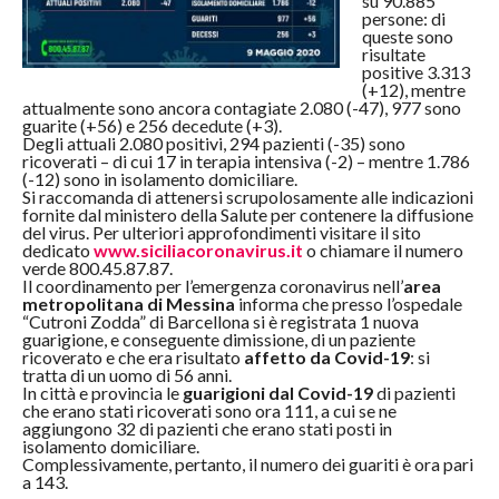
su 90.885
persone: di
queste sono
risultate
positive 3.313
(+12), mentre
attualmente sono ancora contagiate 2.080 (-47), 977 sono
guarite (+56) e 256 decedute (+3).
Degli attuali 2.080 positivi, 294 pazienti (-35) sono
ricoverati – di cui 17 in terapia intensiva (-2) – mentre 1.786
(-12) sono in isolamento domiciliare.
Si raccomanda di attenersi scrupolosamente alle indicazioni
fornite dal ministero della Salute per contenere la diffusione
del virus. Per ulteriori approfondimenti visitare il sito
dedicato
www.siciliacoronavirus.it
o chiamare il numero
verde 800.45.87.87.
Il coordinamento per l’emergenza coronavirus nell’
area
metropolitana di Messina
informa che presso l’ospedale
“Cutroni Zodda” di Barcellona si è registrata 1 nuova
guarigione, e conseguente dimissione, di un paziente
ricoverato e che era risultato
affetto da Covid-19
: si
tratta di un uomo di 56 anni.
In città e provincia le
guarigioni dal Covid-19
di pazienti
che erano stati ricoverati sono ora 111, a cui se ne
aggiungono 32 di pazienti che erano stati posti in
isolamento domiciliare.
Complessivamente, pertanto, il numero dei guariti è ora pari
a 143.