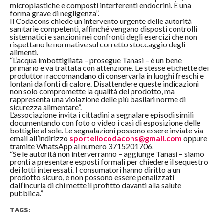
microplastiche e composti interferenti endocrini. È una
forma grave di negligenza”.
Il Codacons chiede un intervento urgente delle autorità
sanitarie competenti, affinché vengano disposti controlli
sistematici e sanzioni nei confronti degli esercizi che non
rispettano le normative sul corretto stoccaggio degli
alimenti.
“L’acqua imbottigliata – prosegue Tanasi – è un bene
primario e va trattata con attenzione. Le stesse etichette dei
produttori raccomandano di conservarla in luoghi freschi e
lontani da fonti di calore. Disattendere queste indicazioni
non solo compromette la qualità del prodotto, ma
rappresenta una violazione delle più basilari norme di
sicurezza alimentare”.
L’associazione invita i cittadini a segnalare episodi simili
documentando con foto o video i casi di esposizione delle
bottiglie al sole. Le segnalazioni possono essere inviate via
email all’indirizzo
sportellocodacons@gmail.com
oppure
tramite WhatsApp al numero 3715201706.
“Se le autorità non interverranno – aggiunge Tanasi – siamo
pronti a presentare esposti formali per chiedere il sequestro
dei lotti interessati. I consumatori hanno diritto a un
prodotto sicuro, e non possono essere penalizzati
dall’incuria di chi mette il profitto davanti alla salute
pubblica.”
TAGS: