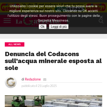
Utilizziamo i cookie per essere sicuri che tu possa avere la
migliore esperienza sul nostro sito. Cliccando su OK accetti
l'utilizzo degli stessi. Buon proseguimento con le pagine della
CONTATTI
Gazzetta Messinese.
COOKIE
DIVENTA
HOME
NOTE
POLICY
BLOGGER
LEGALI
Ok
Leggi di più
ALL NEWS
Denuncia del Codacons
sull’acqua minerale esposta al
sole
di
Redazione
pubblicato il
21 Luglio 2025