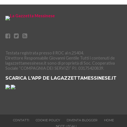
Testata registrata presso il ROC al n.25404.
Direttore Responsabile Giovanni Gentile Tutti i contenuti de
lagazzettamessinese.it sono di proprietà di Soc. Cooperativa
Sociale “COMPAGNIA DEI SERVIZI” P.I. 03175420839.
SCARICA L'APP DE LAGAZZETTAMESSINESE.IT
CONTATTI
COOKIE POLICY
DIVENTA BLOGGER
HOME
NOTE LEGALI