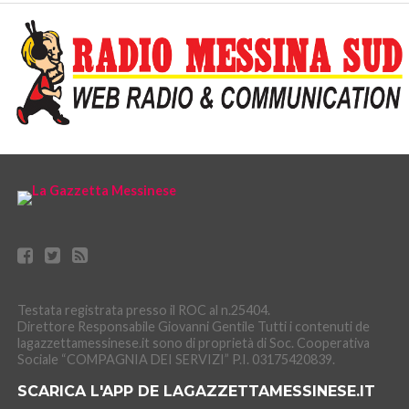
Testata registrata presso il ROC al n.25404.
Direttore Responsabile Giovanni Gentile Tutti i contenuti de
lagazzettamessinese.it sono di proprietà di Soc. Cooperativa
Sociale “COMPAGNIA DEI SERVIZI” P.I. 03175420839.
SCARICA L'APP DE LAGAZZETTAMESSINESE.IT