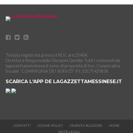
Testata registrata presso il ROC al n.25404.
Direttore Responsabile Giovanni Gentile Tutti i contenuti de
lagazzettamessinese.it sono di proprietà di Soc. Cooperativa
Sociale “COMPAGNIA DEI SERVIZI” P.I. 03175420839.
SCARICA L'APP DE LAGAZZETTAMESSINESE.IT
CONTATTI
COOKIE POLICY
DIVENTA BLOGGER
HOME
NOTE LEGALI